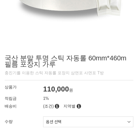
국산 분말 투명 스틱 자동롤 60mm*460m
필름 포장지 가루
충진기를 이용한 스틱 자동롤 포장지 삼면포 사면포 T방
상품가
110,000
원
적립금
1%
배송비
(조건)
지역별
수량