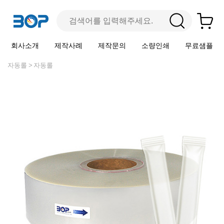
회사소개
제작사례
제작문의
소량인쇄
무료샘플
자동롤
자동롤