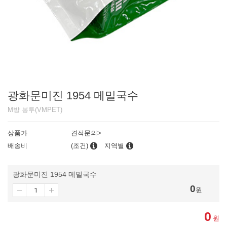
광화문미진 1954 메밀국수
M방 봉투(VMPET)
상품가
견적문의>
배송비
(조건)
지역별
광화문미진 1954 메밀국수
0
원
0
원