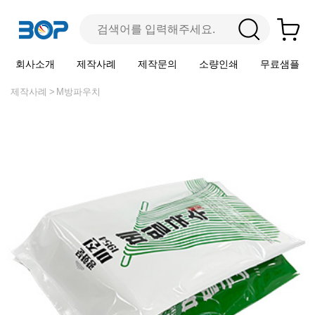
회사소개
제작사례
제작문의
소량인쇄
무료샘플
제작사례
M방파우치